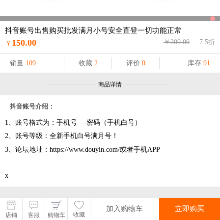
抖音账号出售购买批发满月小号安全直登一切功能正常
150.00
￥200.00
7.5折
￥
销量
109
收藏
2
评价
0
库存
91
商品详情
抖音账号介绍：
1、账号格式为：手机号—-密码（手机白号）
2、账号等级：全新手机白号满月号！
3、论坛地址：https://www.douyin.com/或者手机APP
x
加入购物车
加入购物车
立即购买
立即购买
收藏
店铺
客服
购物车